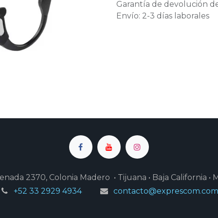
Garantía de devolución de
Envío: 2-3 días laborales
enada 2370, Colonia Madero • Tijuana • Baja California • 
+52 33 2929 4934
contacto@exprescom.co