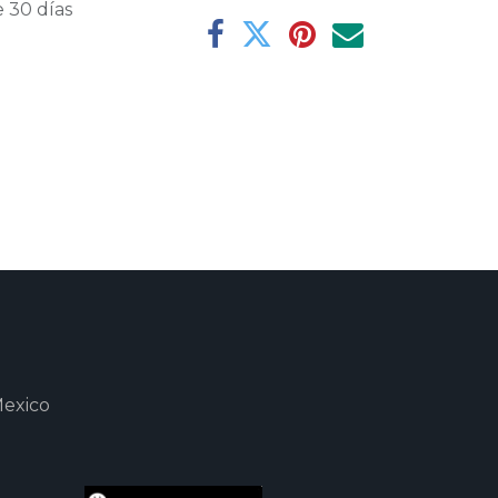
 30 días
Mexico
m