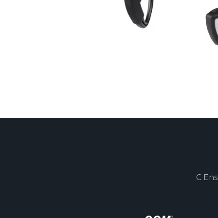
C Ens