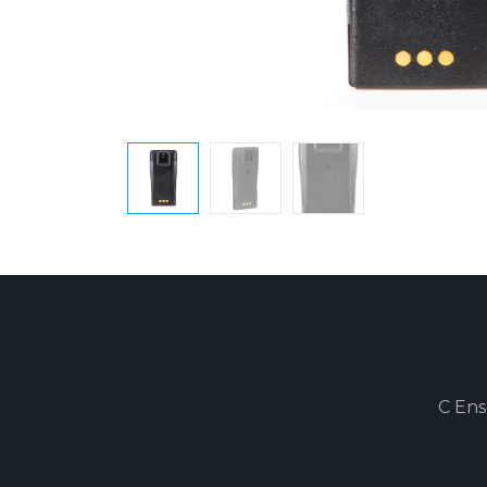
C Ens