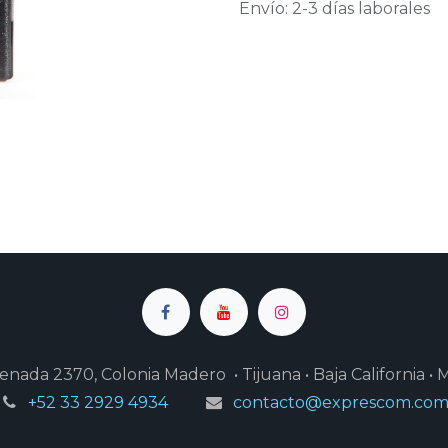
Envío: 2-3 días laborales
enada 2370, Colonia Madero • Tijuana • Baja California • 
+52 33 2929 4934
contacto@exprescom.co