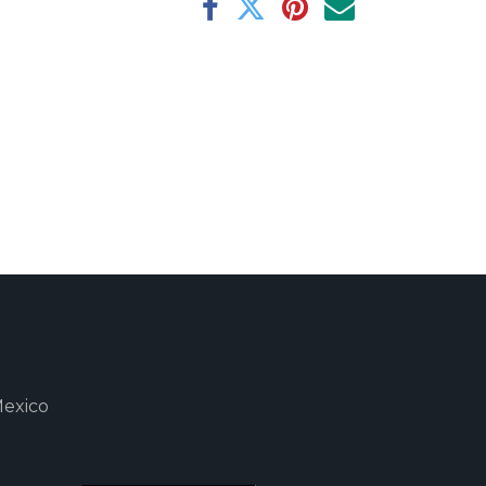
Mexico
m