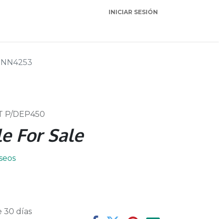
INICIAR SESIÓN
Garantia
Soporte
NN4253
0T P/DEP450
e For Sale
eseos
 30 días