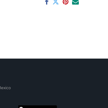
Mexico
m