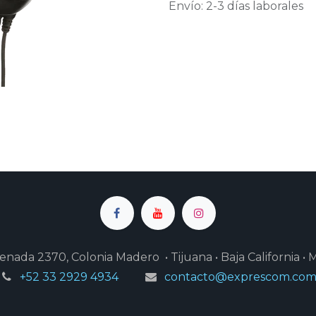
Envío: 2-3 días laborales
enada 2370, Colonia Madero • Tijuana • Baja California • 
+52 33 2929 4934
contacto@exprescom.co