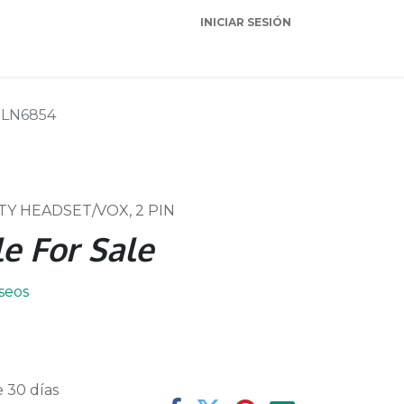
INICIAR SESIÓN
Garantia
Soporte
LN6854
Y HEADSET/VOX, 2 PIN
e For Sale
eseos
 30 días