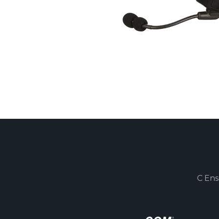
C Ens