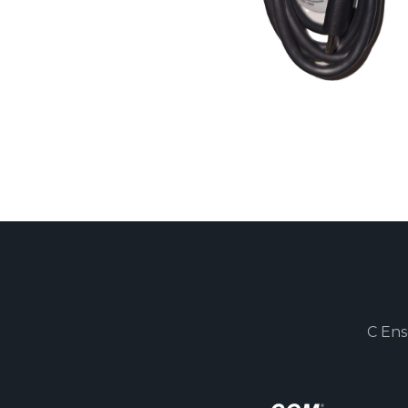
C Ens