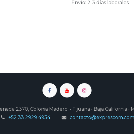
Envío: 2-3 días laborales
enada 2370, Colonia Madero • Tijuana • Baja California • 
+52 33 2929 4934
contacto@exprescom.co