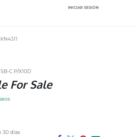
INICIAR SESIÓN
Garantia
Soporte
KN4311
USB-C P/X10D
e For Sale
eseos
 30 días