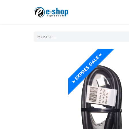
►EXPRES SALE◄