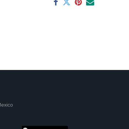
Mexico
m