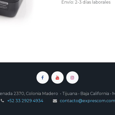
Envío: 2-3 días laborales
enada 2370, Colonia Madero • Tijuana • Baja California • 
+52 33 2929 4934
contacto@exprescom.co