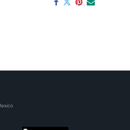
Mexico
m