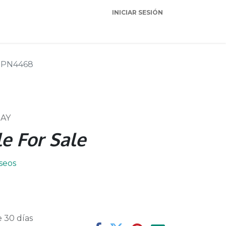
INICIAR SESIÓN
Garantia
Soporte
PN4468
AY
e For Sale
eseos
 30 días