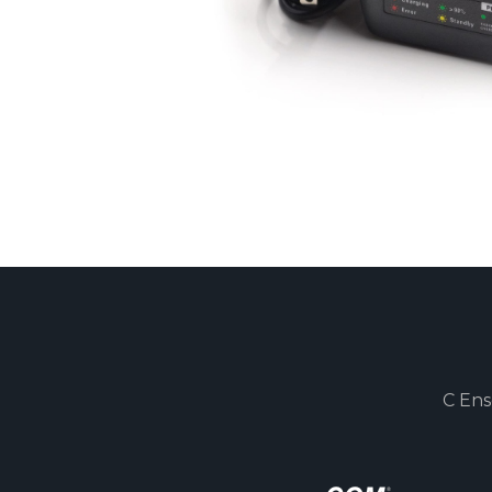
C Ens