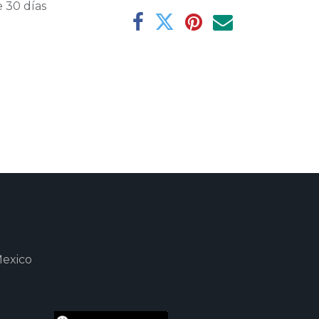
 30 días
Mexico
m