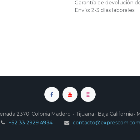
Garantía de devolución de
Envío: 2-3 días laborales
enada 2370, Colonia Madero • Tijuana • Baja California • 
+52 33 2929 4934
contacto@exprescom.co