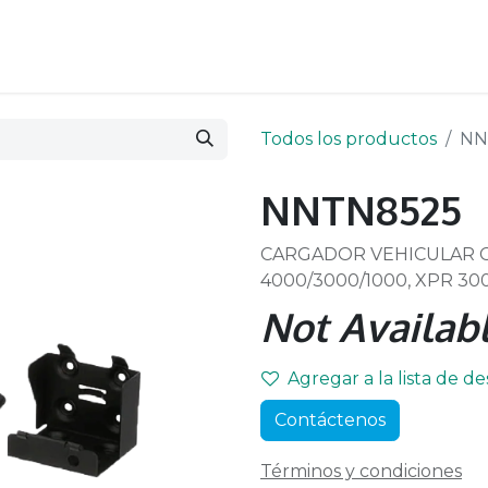
Todos los productos
NN
NNTN8525
CARGADOR VEHICULAR C
4000/3000/1000, XPR 30
Not Availabl
Agregar a la lista de d
Contáctenos
Términos y condiciones