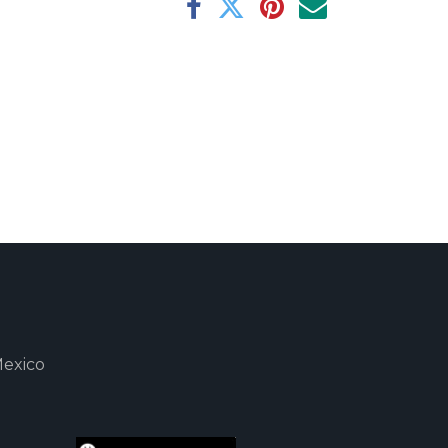
Mexico
m