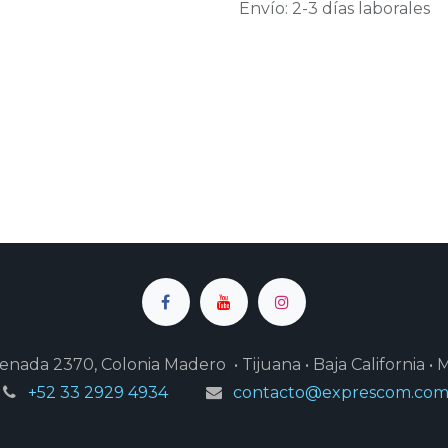
Envío: 2-3 días laborales
enada 2370, Colonia Madero • Tijuana • Baja California • 
+52 33 2929 4934
contacto@exprescom.co