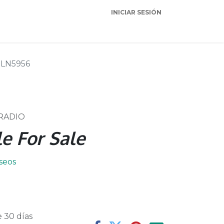
INICIAR SESIÓN
Garantia
Soporte
LN5956
 RADIO
e For Sale
eseos
 30 días