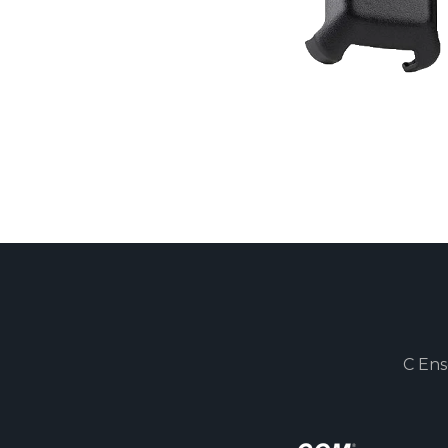
C Ens