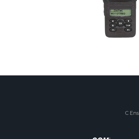
C Ens