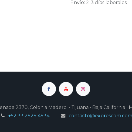
Envío: 2-3 días laborales
enada 2370, Colonia Madero • Tijuana • Baja California • 
+52 33 2929 4934
contacto@exprescom.co