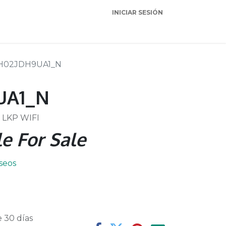
INICIAR SESIÓN
Garantia
Soporte
H02JDH9UA1_N
UA1_N
 LKP WIFI
e For Sale
eseos
 30 días