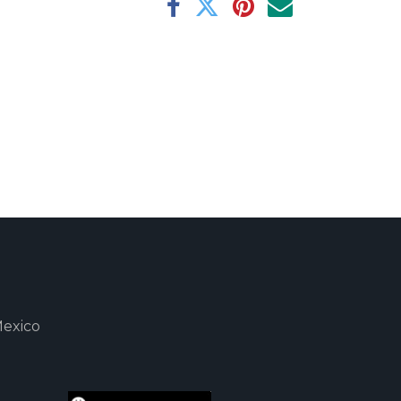
Mexico
m