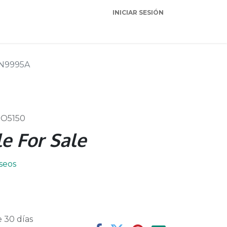
INICIAR SESIÓN
Garantia
Soporte
N9995A
RO5150
e For Sale
eseos
 30 días