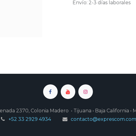
Envío: 2-3 días laborales
enada 2370, Colonia Madero • Tijuana • Baja California • 
+52 33 2929 4934
contacto@exprescom.co