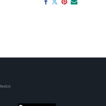
Mexico
m