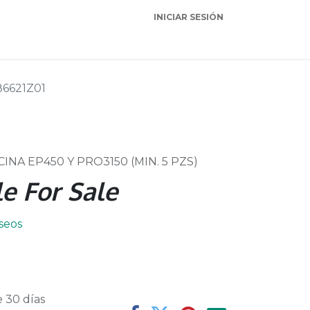
INICIAR SESIÓN
Garantia
Soporte
86621Z01
NA EP450 Y PRO3150 (MIN. 5 PZS)
e For Sale
eseos
 30 días