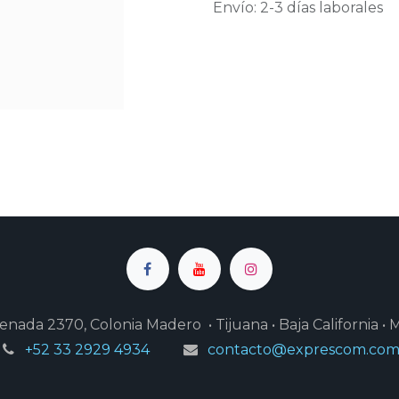
Envío: 2-3 días laborales
enada 2370, Colonia Madero • Tijuana • Baja California • 
+52 33 2929 4934
contacto@exprescom.co