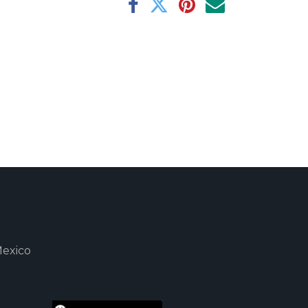
Mexico
m