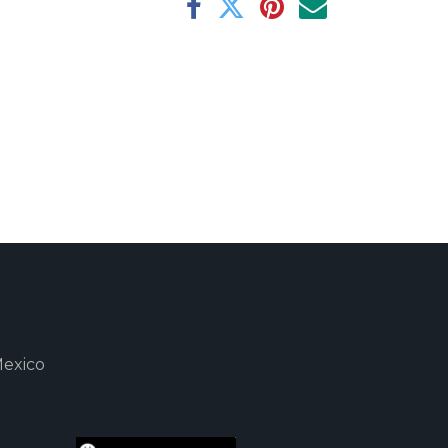
Mexico
m