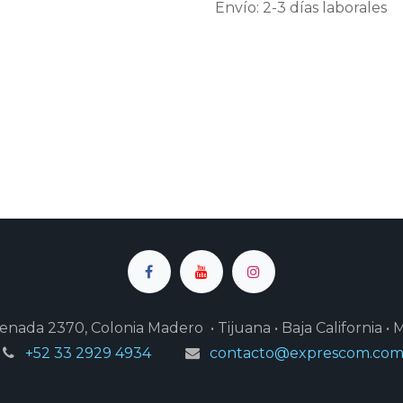
Envío: 2-3 días laborales
enada 2370, Colonia Madero • Tijuana • Baja California • 
+52 33 2929 4934
contacto@exprescom.co