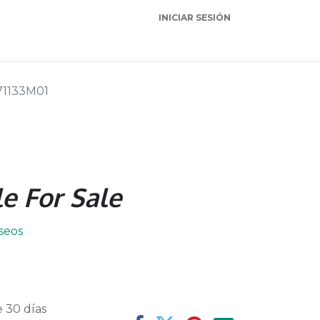
INICIAR SESIÓN
Garantia
Soporte
71133M01
e For Sale
eseos
 30 días