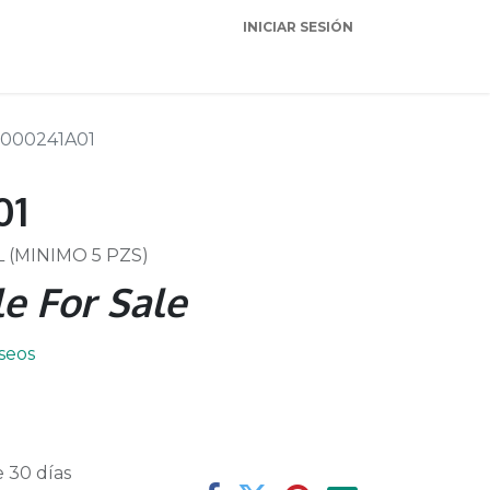
INICIAR SESIÓN
Garantia
Soporte
000241A01
01
 (MINIMO 5 PZS)
e For Sale
eseos
 30 días