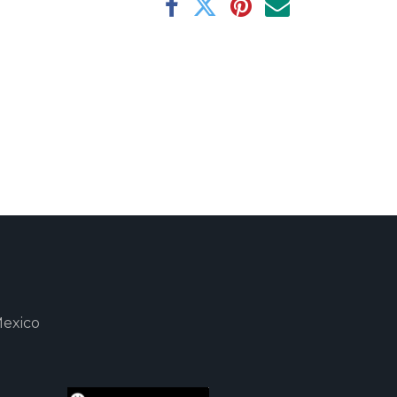
Mexico
m