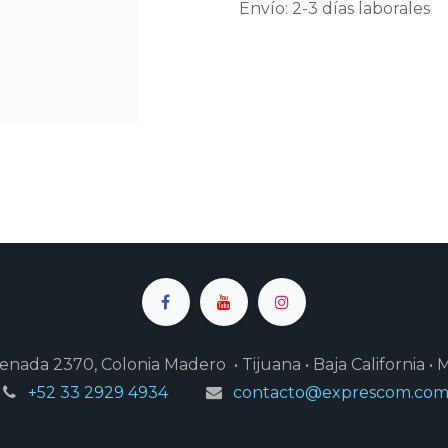
Envío: 2-3 días laborales
enada 2370, Colonia Madero • Tijuana • Baja California • 
+52 33 2929 4934
contacto@exprescom.co