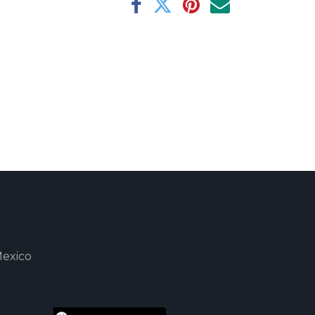
Mexico
m