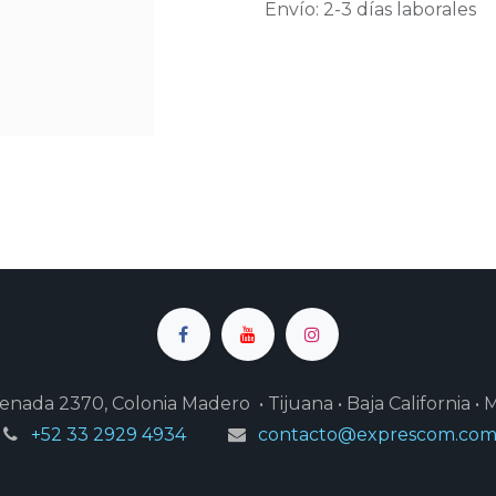
Envío: 2-3 días laborales
enada 2370, Colonia Madero • Tijuana • Baja California • 
+52 33 2929 4934
contacto@exprescom.co