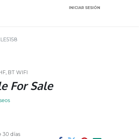
INICIAR SESIÓN
Garantia
Soporte
LE5158
F, BT WIFI
e For Sale
eseos
 30 días