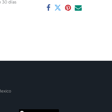
 30 días
Mexico
m