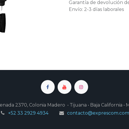
Garantía de devolución de
Envío: 2-3 días laborales
enada 2370, Colonia Madero • Tijuana • Baja California • 
+52 33 2929 4934
contacto@exprescom.co