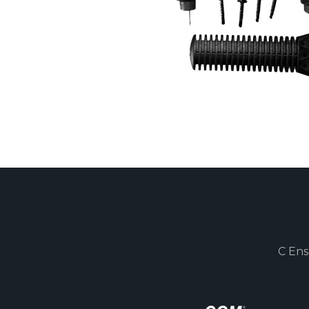
C Ens