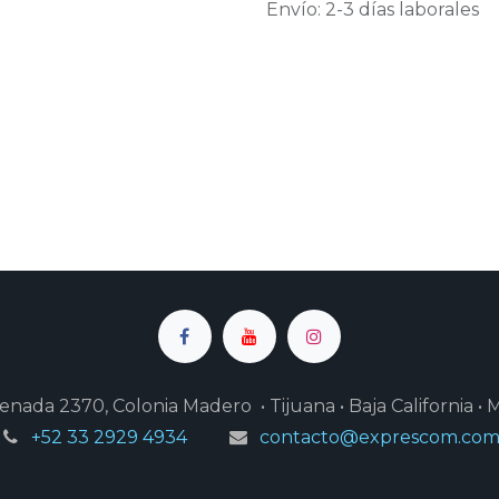
Envío: 2-3 días laborales
enada 2370, Colonia Madero • Tijuana • Baja California • 
+52 33 2929 4934
contacto@exprescom.co