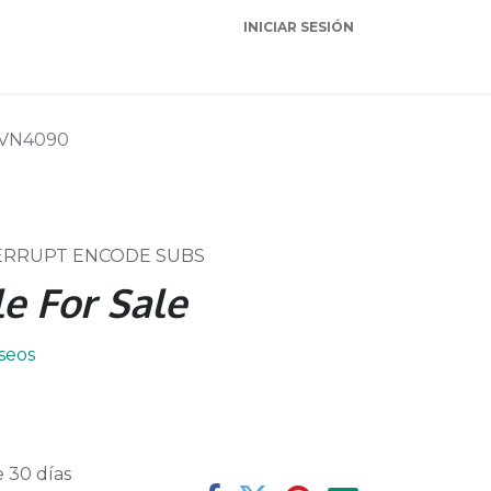
INICIAR SESIÓN
Garantia
Soporte
VN4090
TERRUPT ENCODE SUBS
e For Sale
eseos
 30 días