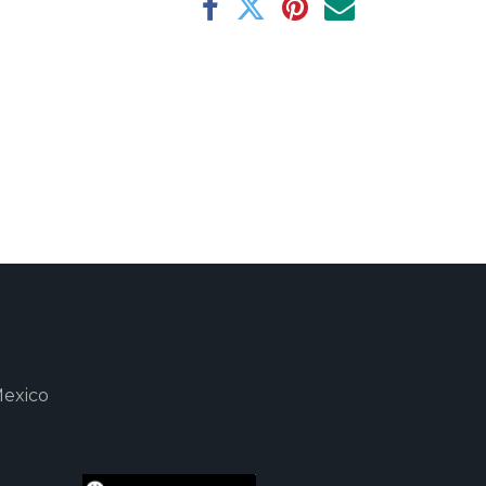
Mexico
m