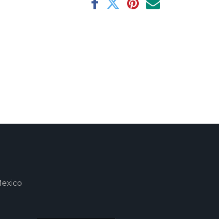
Mexico
m