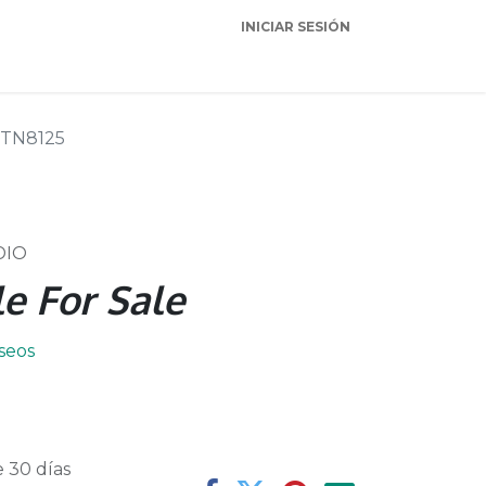
INICIAR SESIÓN
Garantia
Soporte
TN8125
DIO
e For Sale
eseos
 30 días