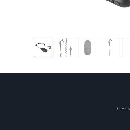
C Ens