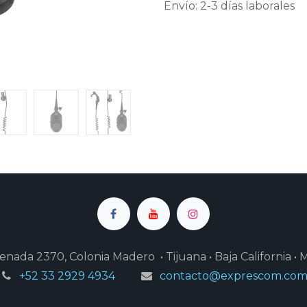
Envío: 2-3 días laborales
enada 2370, Colonia Madero • Tijuana • Baja California • 
+52 33 2929 4934
contacto@exprescom.co