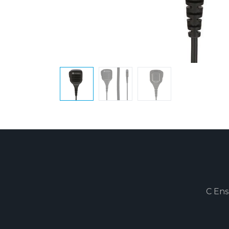
C Ens