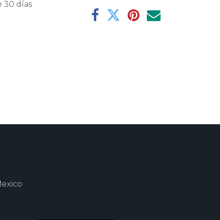
 30 días
Mexico
m