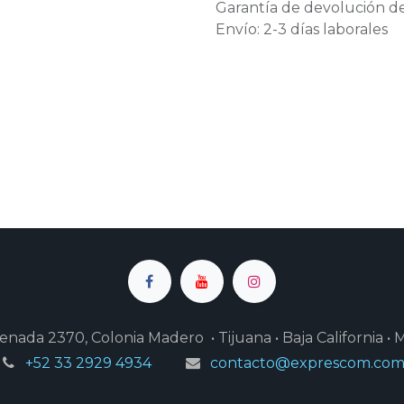
Garantía de devolución de
Envío: 2-3 días laborales
enada 2370, Colonia Madero • Tijuana • Baja California • 
+52 33 2929 4934
contacto@exprescom.co