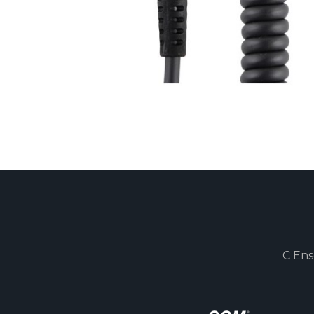
C Ens