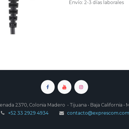
Envío: 2-3 días laborales
enada 2370, Colonia Madero • Tijuana • Baja California • 
+52 33 2929 4934
contacto@exprescom.co