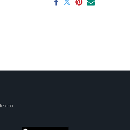
Mexico
m