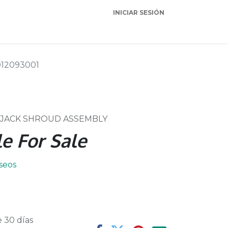
INICIAR SESIÓN
Garantia
Soporte
012093001
O JACK SHROUD ASSEMBLY
e For Sale
eseos
 30 días