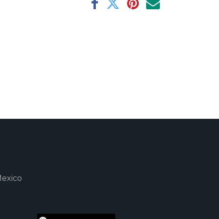
Mexico
m