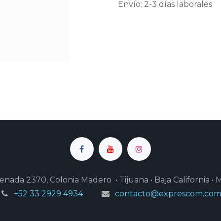
Envío: 2-3 días laborales
enada 2370, Colonia Madero • Tijuana • Baja California • 
+52 33 2929 4934
contacto@exprescom.co