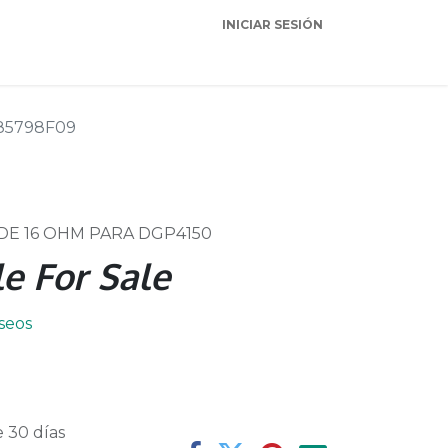
INICIAR SESIÓN
Garantia
Soporte
85798F09
 DE 16 OHM PARA DGP4150
e For Sale
eseos
 30 días