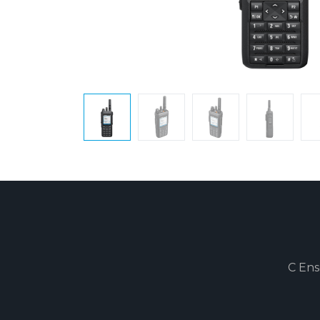
C Ens