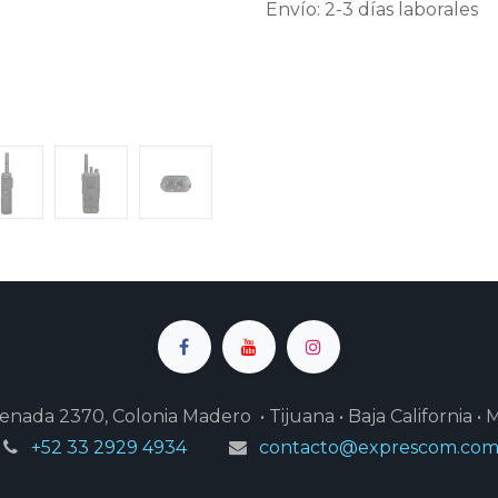
Envío: 2-3 días laborales
enada 2370, Colonia Madero • Tijuana • Baja California • 
+52 33 2929 4934
contacto@exprescom.co