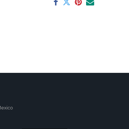
Mexico
m