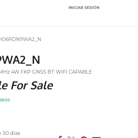
INICIAR SESIÓN
Garantia
Soporte
H06RDN9WA2_N
9WA2_N
MHz 4W FKP GNSS BT WIFI CAPABLE
e For Sale
eseos
 30 días