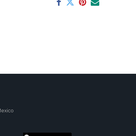
Mexico
m