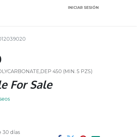
INICIAR SESIÓN
Garantia
Soporte
012039020
0
LYCARBONATE,DEP 450 (MIN. 5 PZS)
e For Sale
eseos
 30 días