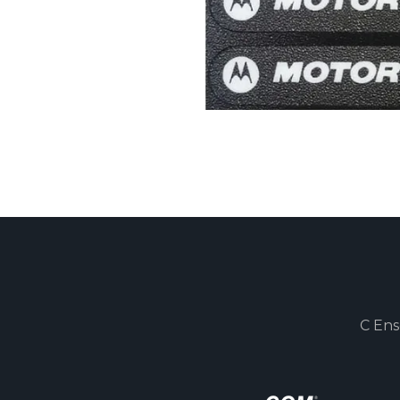
C Ens