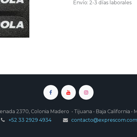
Envío: 2-3 días laborales
enada 2370, Colonia Madero • Tijuana • Baja California • 
+52 33 2929 4934
contacto@exprescom.co