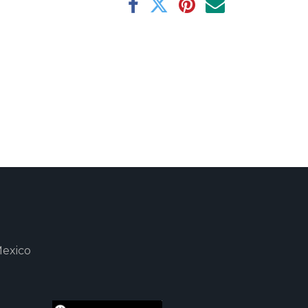
Mexico
m