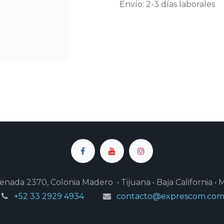
Envío: 2-3 días laborales
enada 2370, Colonia Madero • Tijuana • Baja California • 
+52 33 2929 4934
contacto@exprescom.co