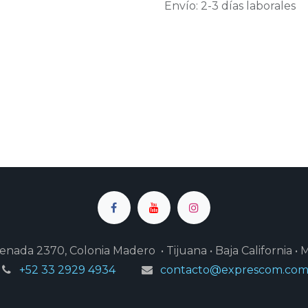
Envío: 2-3 días laborales
enada 2370, Colonia Madero • Tijuana • Baja California • 
+52 33 2929 4934
contacto@exprescom.co