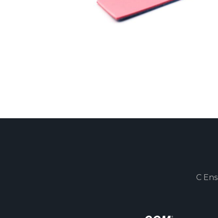
C Ens