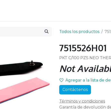
Todos los productos
75
7515526H01
PKT C/100 PZS NEO THE
Not Availabl
Agregar a la lista de d
Contáctenos
Términos y condiciones
Garantía de devolución de