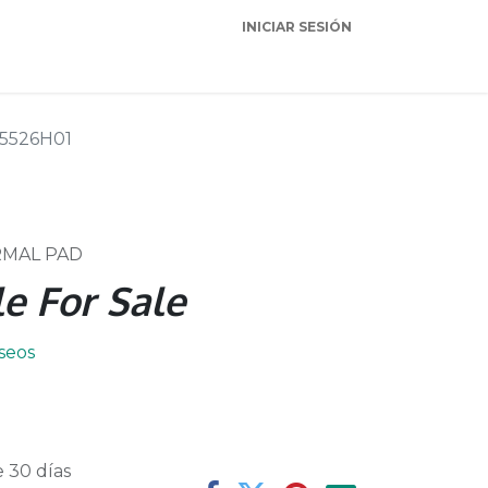
INICIAR SESIÓN
Garantia
Soporte
15526H01
RMAL PAD
e For Sale
eseos
 30 días