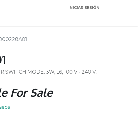
INICIAR SESIÓN
Garantia
Soporte
000228A01
1
WITCH MODE, 3W, L6, 100 V - 240 V,
e For Sale
eseos