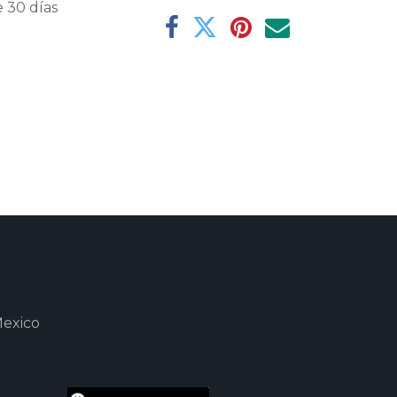
 30 días
Mexico
m