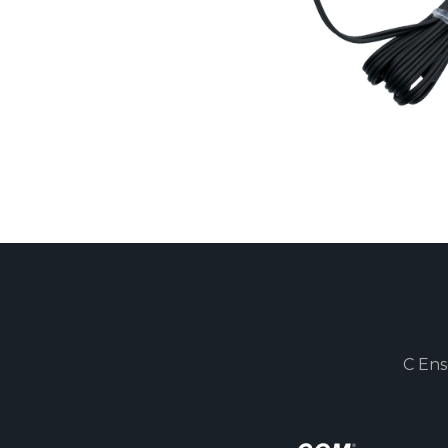
C Ens