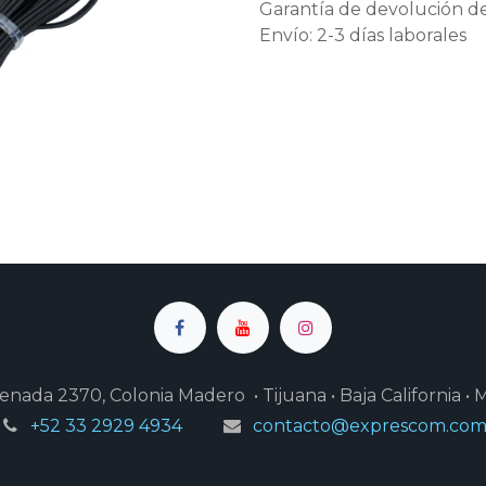
Garantía de devolución de
Envío: 2-3 días laborales
enada 2370, Colonia Madero • Tijuana • Baja California • 
+52 33 2929 4934
contacto@exprescom.co