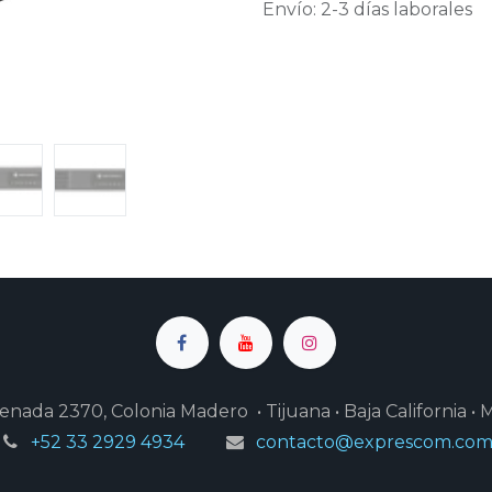
Envío: 2-3 días laborales
enada 2370, Colonia Madero • Tijuana • Baja California • 
+52 33 2929 4934
contacto@exprescom.co