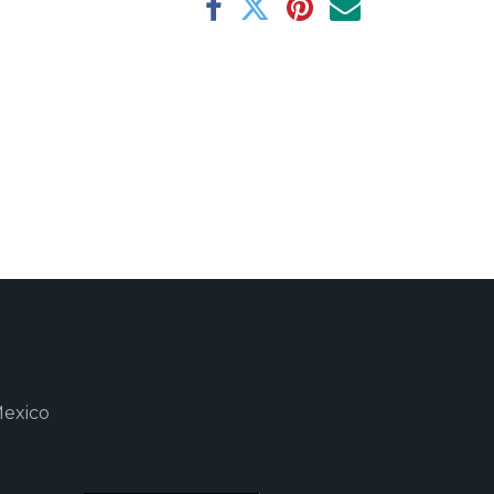
Mexico
m