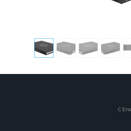
C Ens