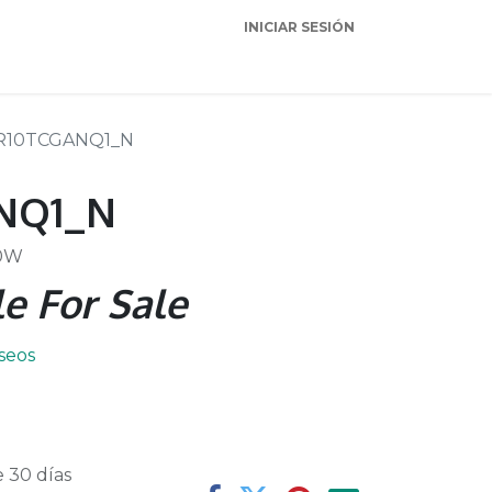
INICIAR SESIÓN
Garantia
Soporte
R10TCGANQ1_N
NQ1_N
50W
e For Sale
eseos
 30 días