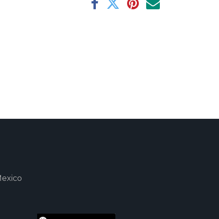
Mexico
m