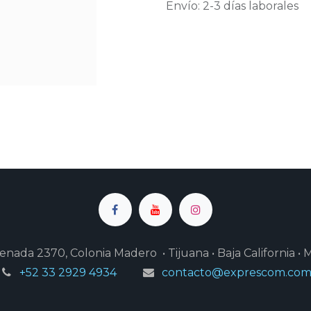
Envío: 2-3 días laborales
enada 2370, Colonia Madero • Tijuana • Baja California • 
+52 33 2929 4934
contacto@exprescom.co