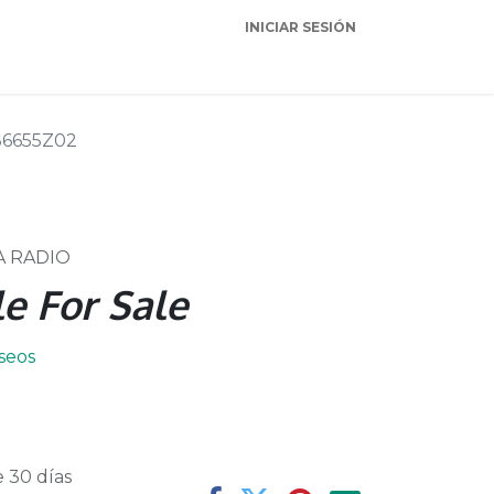
INICIAR SESIÓN
Garantia
Soporte
86655Z02
A RADIO
e For Sale
eseos
 30 días