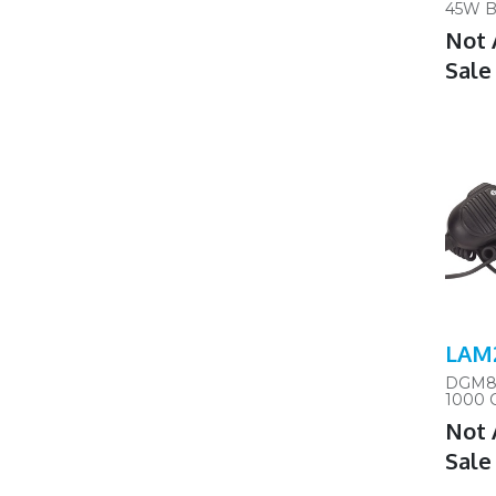
45W B
Not 
Sale
LAM
DGM8
1000
COMP
Not 
CD W
Sale