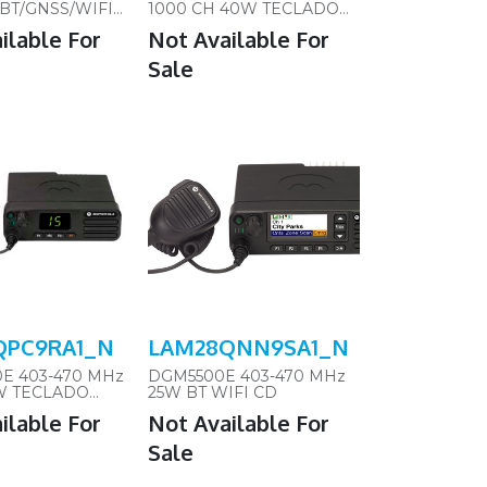
BT/GNSS/WIFI
1000 CH 40W TECLADO
COMPLETO BT CD WIFI
ilable For
Not Available For
Sale
QPC9RA1_N
LAM28QNN9SA1_N
E 403-470 MHz
DGM5500E 403-470 MHz
W TECLADO
25W BT WIFI CD
 GOB BT GPS
ilable For
Not Available For
Sale