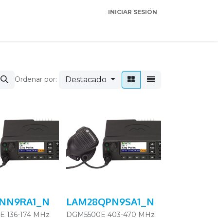
INICIAR SESIÓN
Garantia
Soporte
Destacado
Ordenar por:
JNN9RA1_N
LAM28QPN9SA1_N
 136-174 MHz
DGM5500E 403-470 MHz