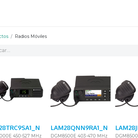
ctos
Radios Móviles
28TRC9SA1_N
LAM28QNN9RA1_N
LAM28
00E 450-527 MHz
DGM8500E 403-470 MHz
DGM8500E